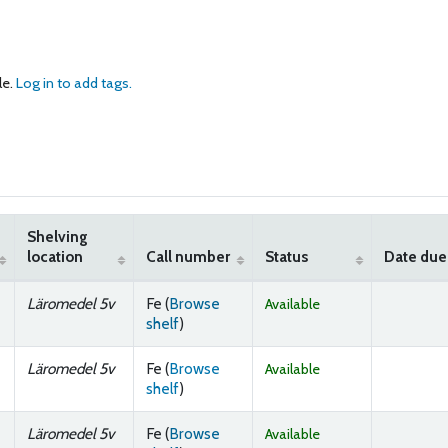
le.
Log in to add tags.
Shelving
location
Call number
Status
Date due
Läromedel 5v
Fe (
Browse
Available
(Opens below)
shelf
)
Läromedel 5v
Fe (
Browse
Available
(Opens below)
shelf
)
Läromedel 5v
Fe (
Browse
Available