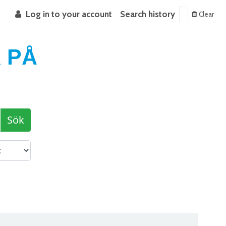
Log in to your account
Search history
Clear
 PÅ
Sök