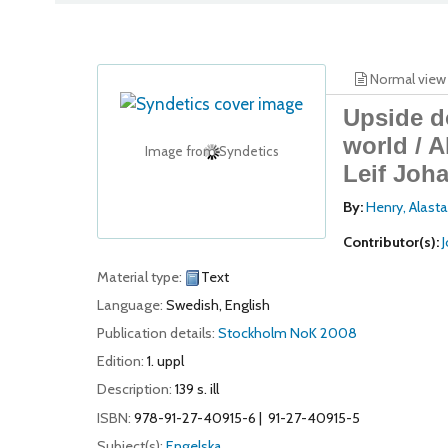
Normal view
Upside d
world /
A
Image from Syndetics
Leif Joh
By:
Henry, Alasta
Contributor(s):
Material type:
Text
Language:
Swedish
,
English
Publication details:
Stockholm
NoK
2008
Edition:
1. uppl
Description:
139 s. ill
ISBN:
978-91-27-40915-6
91-27-40915-5
Subject(s):
Engelska