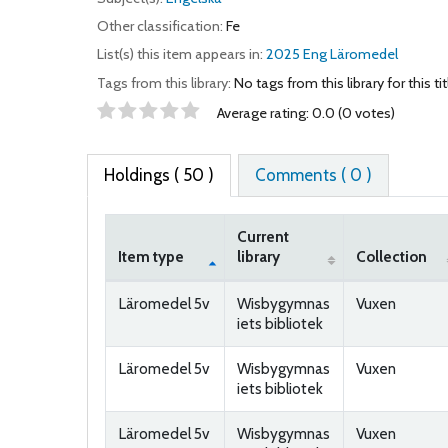
Other classification:
Fe
List(s) this item appears in:
2025 Eng Läromedel
Tags from this library:
No tags from this library for this tit
Star ratings
Average rating: 0.0 (0 votes)
Holdings
( 50 )
Comments ( 0 )
Current
Item type
library
Collection
Holdings
Läromedel 5v
Wisbygymnas
Vuxen
iets bibliotek
Läromedel 5v
Wisbygymnas
Vuxen
iets bibliotek
Läromedel 5v
Wisbygymnas
Vuxen