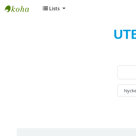
Lists
Koha online
UT