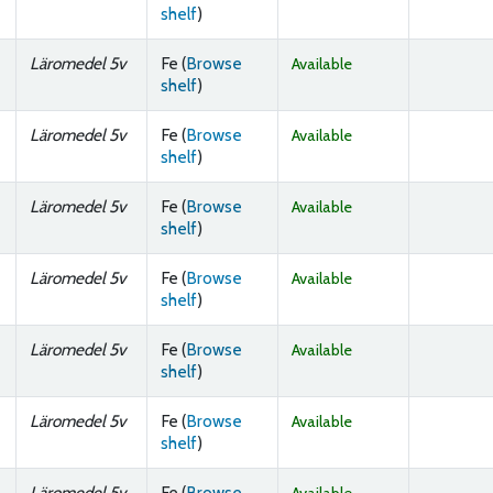
(Opens below)
shelf
)
Läromedel 5v
Fe (
Browse
Available
(Opens below)
shelf
)
Läromedel 5v
Fe (
Browse
Available
(Opens below)
shelf
)
Läromedel 5v
Fe (
Browse
Available
(Opens below)
shelf
)
Läromedel 5v
Fe (
Browse
Available
(Opens below)
shelf
)
Läromedel 5v
Fe (
Browse
Available
(Opens below)
shelf
)
Läromedel 5v
Fe (
Browse
Available
(Opens below)
shelf
)
Läromedel 5v
Fe (
Browse