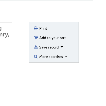
g
Print
nry,
Add to your cart
Save record
More searches