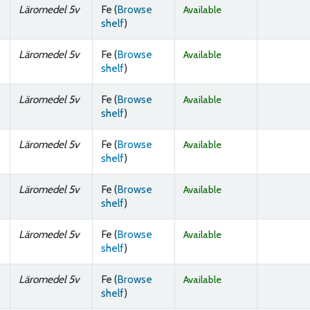
Läromedel 5v
Fe (
Browse
Available
(Opens below)
shelf
)
Läromedel 5v
Fe (
Browse
Available
(Opens below)
shelf
)
Läromedel 5v
Fe (
Browse
Available
(Opens below)
shelf
)
Läromedel 5v
Fe (
Browse
Available
(Opens below)
shelf
)
Läromedel 5v
Fe (
Browse
Available
(Opens below)
shelf
)
Läromedel 5v
Fe (
Browse
Available
(Opens below)
shelf
)
Läromedel 5v
Fe (
Browse
Available
(Opens below)
shelf
)