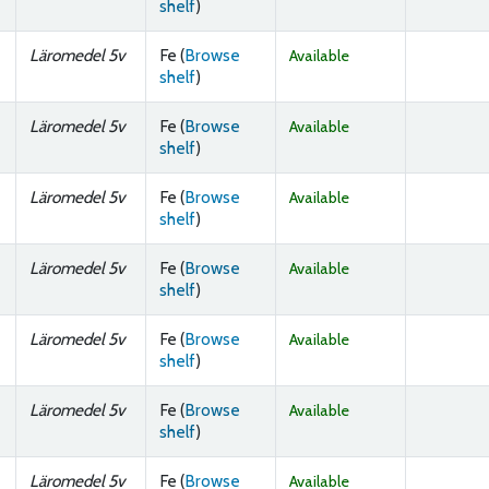
(Opens below)
shelf
)
Läromedel 5v
Fe (
Browse
Available
(Opens below)
shelf
)
Läromedel 5v
Fe (
Browse
Available
(Opens below)
shelf
)
Läromedel 5v
Fe (
Browse
Available
(Opens below)
shelf
)
Läromedel 5v
Fe (
Browse
Available
(Opens below)
shelf
)
Läromedel 5v
Fe (
Browse
Available
(Opens below)
shelf
)
Läromedel 5v
Fe (
Browse
Available
(Opens below)
shelf
)
Läromedel 5v
Fe (
Browse
Available