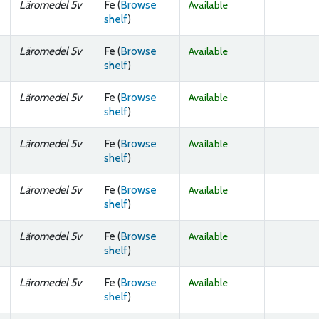
Läromedel 5v
Fe (
Browse
Available
(Opens below)
shelf
)
Läromedel 5v
Fe (
Browse
Available
(Opens below)
shelf
)
Läromedel 5v
Fe (
Browse
Available
(Opens below)
shelf
)
Läromedel 5v
Fe (
Browse
Available
(Opens below)
shelf
)
Läromedel 5v
Fe (
Browse
Available
(Opens below)
shelf
)
Läromedel 5v
Fe (
Browse
Available
(Opens below)
shelf
)
Läromedel 5v
Fe (
Browse
Available
(Opens below)
shelf
)