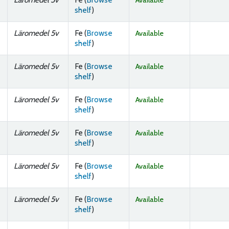
Available
(Opens below)
shelf
)
Läromedel 5v
Fe (
Browse
Available
(Opens below)
shelf
)
Läromedel 5v
Fe (
Browse
Available
(Opens below)
shelf
)
Läromedel 5v
Fe (
Browse
Available
(Opens below)
shelf
)
Läromedel 5v
Fe (
Browse
Available
(Opens below)
shelf
)
Läromedel 5v
Fe (
Browse
Available
(Opens below)
shelf
)
Läromedel 5v
Fe (
Browse
Available
(Opens below)
shelf
)