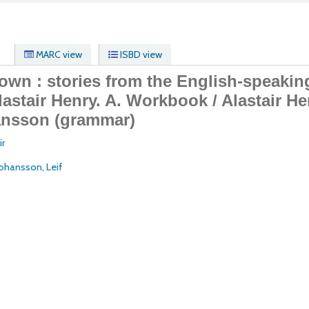
MARC view
ISBD view
own : stories from the English-speakin
lastair Henry.
A. Workbook / Alastair He
ansson (grammar)
ir
Johansson, Leif