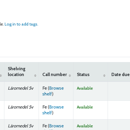
le.
Log in to add tags.
Shelving
location
Call number
Status
Date due
Läromedel 5v
Fe (
Browse
Available
(Opens below)
shelf
)
Läromedel 5v
Fe (
Browse
Available
(Opens below)
shelf
)
Läromedel 5v
Fe (
Browse
Available