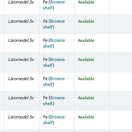
Läromedel 5v
Fe (
Browse
Available
(Opens below)
shelf
)
Läromedel 5v
Fe (
Browse
Available
(Opens below)
shelf
)
Läromedel 5v
Fe (
Browse
Available
(Opens below)
shelf
)
Läromedel 5v
Fe (
Browse
Available
(Opens below)
shelf
)
Läromedel 5v
Fe (
Browse
Available
(Opens below)
shelf
)
Läromedel 5v
Fe (
Browse
Available
(Opens below)
shelf
)
Läromedel 5v
Fe (
Browse
Available
(Opens below)
shelf
)