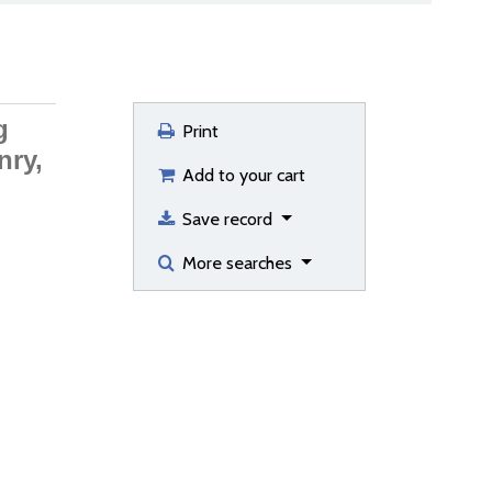
g
Print
nry,
Add to your cart
Save record
More searches