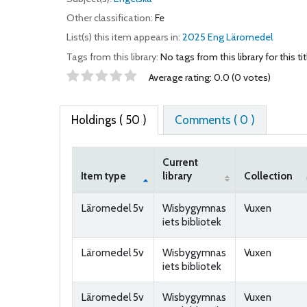
Other classification:
Fe
List(s) this item appears in:
2025 Eng Läromedel
Tags from this library:
No tags from this library for this tit
Star ratings
Average rating: 0.0 (0 votes)
Holdings
( 50 )
Comments ( 0 )
Current
Item type
library
Collection
Holdings
Läromedel 5v
Wisbygymnas
Vuxen
iets bibliotek
Läromedel 5v
Wisbygymnas
Vuxen
iets bibliotek
Läromedel 5v
Wisbygymnas
Vuxen