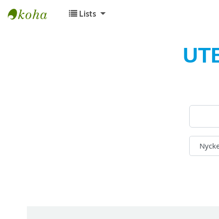
Lists
Koha online
UT