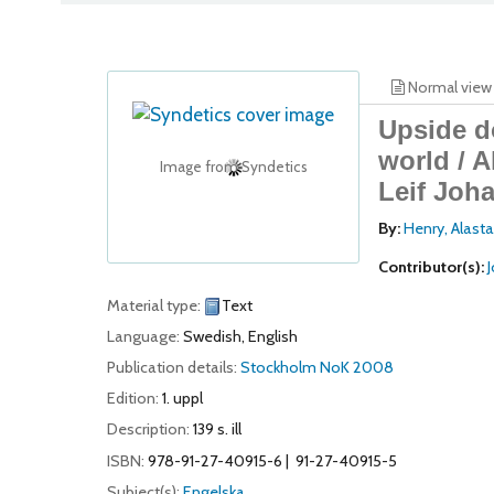
Normal view
Upside d
world /
A
Image from Syndetics
Leif Joh
By:
Henry, Alasta
Contributor(s):
Material type:
Text
Language:
Swedish
,
English
Publication details:
Stockholm
NoK
2008
Edition:
1. uppl
Description:
139 s. ill
ISBN:
978-91-27-40915-6
91-27-40915-5
Subject(s):
Engelska