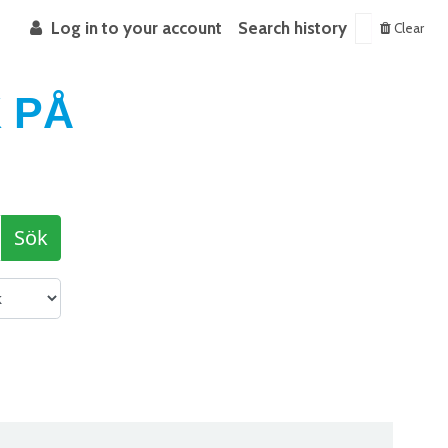
Log in to your account
Search history
Clear
 PÅ
Sök