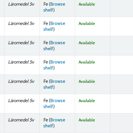
Läromedel 5v
Fe (
Browse
Available
(Opens below)
shelf
)
Läromedel 5v
Fe (
Browse
Available
(Opens below)
shelf
)
Läromedel 5v
Fe (
Browse
Available
(Opens below)
shelf
)
Läromedel 5v
Fe (
Browse
Available
(Opens below)
shelf
)
Läromedel 5v
Fe (
Browse
Available
(Opens below)
shelf
)
Läromedel 5v
Fe (
Browse
Available
(Opens below)
shelf
)
Läromedel 5v
Fe (
Browse
Available
(Opens below)
shelf
)