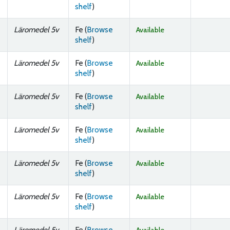
(Opens below)
shelf
)
Läromedel 5v
Fe (
Browse
Available
(Opens below)
shelf
)
Läromedel 5v
Fe (
Browse
Available
(Opens below)
shelf
)
Läromedel 5v
Fe (
Browse
Available
(Opens below)
shelf
)
Läromedel 5v
Fe (
Browse
Available
(Opens below)
shelf
)
Läromedel 5v
Fe (
Browse
Available
(Opens below)
shelf
)
Läromedel 5v
Fe (
Browse
Available
(Opens below)
shelf
)
Läromedel 5v
Fe (
Browse