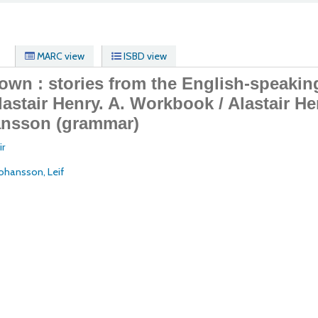
MARC view
ISBD view
own : stories from the English-speakin
lastair Henry.
A. Workbook / Alastair He
ansson (grammar)
ir
Johansson, Leif