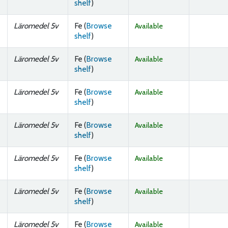
(Opens below)
shelf
)
Läromedel 5v
Fe (
Browse
Available
(Opens below)
shelf
)
Läromedel 5v
Fe (
Browse
Available
(Opens below)
shelf
)
Läromedel 5v
Fe (
Browse
Available
(Opens below)
shelf
)
Läromedel 5v
Fe (
Browse
Available
(Opens below)
shelf
)
Läromedel 5v
Fe (
Browse
Available
(Opens below)
shelf
)
Läromedel 5v
Fe (
Browse
Available
(Opens below)
shelf
)
Läromedel 5v
Fe (
Browse
Available