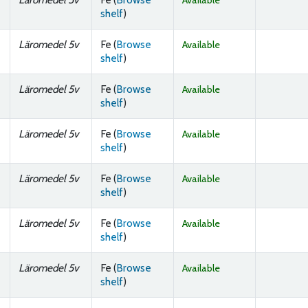
Available
(Opens below)
shelf
)
Läromedel 5v
Fe (
Browse
Available
(Opens below)
shelf
)
Läromedel 5v
Fe (
Browse
Available
(Opens below)
shelf
)
Läromedel 5v
Fe (
Browse
Available
(Opens below)
shelf
)
Läromedel 5v
Fe (
Browse
Available
(Opens below)
shelf
)
Läromedel 5v
Fe (
Browse
Available
(Opens below)
shelf
)
Läromedel 5v
Fe (
Browse
Available
(Opens below)
shelf
)