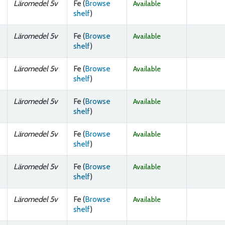
Läromedel 5v
Fe (
Browse
Available
(Opens below)
shelf
)
Läromedel 5v
Fe (
Browse
Available
(Opens below)
shelf
)
Läromedel 5v
Fe (
Browse
Available
(Opens below)
shelf
)
Läromedel 5v
Fe (
Browse
Available
(Opens below)
shelf
)
Läromedel 5v
Fe (
Browse
Available
(Opens below)
shelf
)
Läromedel 5v
Fe (
Browse
Available
(Opens below)
shelf
)
Läromedel 5v
Fe (
Browse
Available
(Opens below)
shelf
)