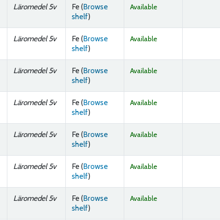
Läromedel 5v
Fe (
Browse
Available
(Opens below)
shelf
)
Läromedel 5v
Fe (
Browse
Available
(Opens below)
shelf
)
Läromedel 5v
Fe (
Browse
Available
(Opens below)
shelf
)
Läromedel 5v
Fe (
Browse
Available
(Opens below)
shelf
)
Läromedel 5v
Fe (
Browse
Available
(Opens below)
shelf
)
Läromedel 5v
Fe (
Browse
Available
(Opens below)
shelf
)
Läromedel 5v
Fe (
Browse
Available
(Opens below)
shelf
)