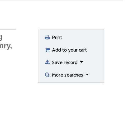
g
Print
nry,
Add to your cart
Save record
More searches