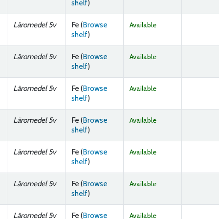
(Opens below)
shelf
)
Läromedel 5v
Fe (
Browse
Available
(Opens below)
shelf
)
Läromedel 5v
Fe (
Browse
Available
(Opens below)
shelf
)
Läromedel 5v
Fe (
Browse
Available
(Opens below)
shelf
)
Läromedel 5v
Fe (
Browse
Available
(Opens below)
shelf
)
Läromedel 5v
Fe (
Browse
Available
(Opens below)
shelf
)
Läromedel 5v
Fe (
Browse
Available
(Opens below)
shelf
)
Läromedel 5v
Fe (
Browse
Available