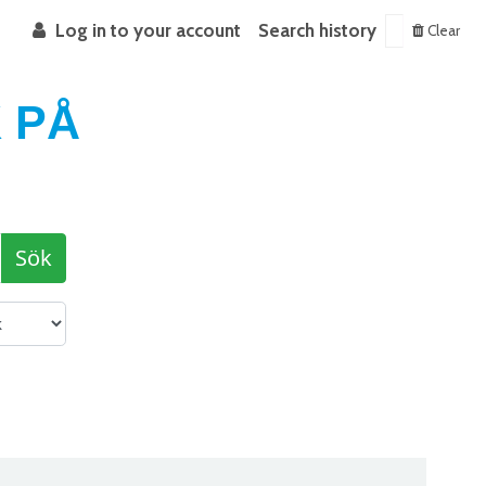
Log in to your account
Search history
Clear
 PÅ
Sök