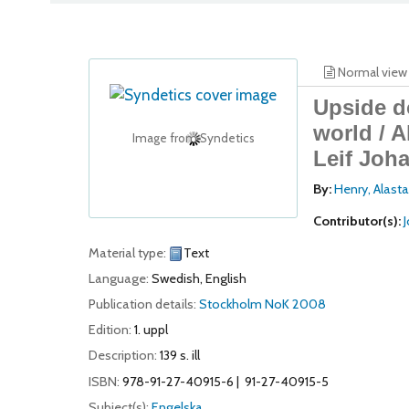
Normal view
Upside d
world /
A
Image from Syndetics
Leif Joh
By:
Henry, Alasta
Contributor(s):
Material type:
Text
Language:
Swedish
,
English
Publication details:
Stockholm
NoK
2008
Edition:
1. uppl
Description:
139 s. ill
ISBN:
978-91-27-40915-6
91-27-40915-5
Subject(s):
Engelska