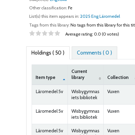
Other classification:
Fe
List(s) this item appears in:
2025 Eng Läromedel
Tags from this library:
No tags from this library for this tit
Star ratings
Average rating: 0.0 (0 votes)
Holdings
( 50 )
Comments ( 0 )
Current
Item type
library
Collection
Holdings
Läromedel 5v
Wisbygymnas
Vuxen
iets bibliotek
Läromedel 5v
Wisbygymnas
Vuxen
iets bibliotek
Läromedel 5v
Wisbygymnas
Vuxen