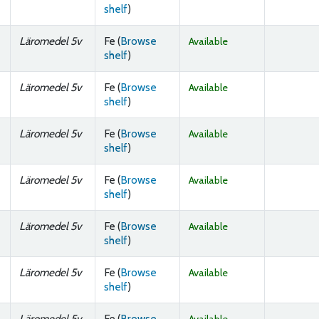
(Opens below)
shelf
)
Läromedel 5v
Fe (
Browse
Available
(Opens below)
shelf
)
Läromedel 5v
Fe (
Browse
Available
(Opens below)
shelf
)
Läromedel 5v
Fe (
Browse
Available
(Opens below)
shelf
)
Läromedel 5v
Fe (
Browse
Available
(Opens below)
shelf
)
Läromedel 5v
Fe (
Browse
Available
(Opens below)
shelf
)
Läromedel 5v
Fe (
Browse
Available
(Opens below)
shelf
)
Läromedel 5v
Fe (
Browse