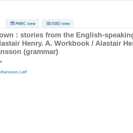
MARC view
ISBD view
own : stories from the English-speakin
lastair Henry.
A. Workbook / Alastair He
ansson (grammar)
ir
Johansson, Leif