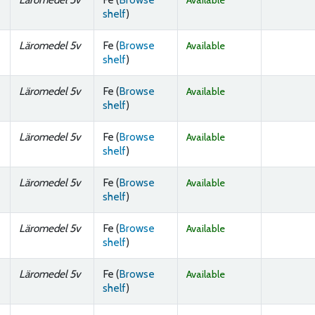
Available
(Opens below)
shelf
)
Läromedel 5v
Fe (
Browse
Available
(Opens below)
shelf
)
Läromedel 5v
Fe (
Browse
Available
(Opens below)
shelf
)
Läromedel 5v
Fe (
Browse
Available
(Opens below)
shelf
)
Läromedel 5v
Fe (
Browse
Available
(Opens below)
shelf
)
Läromedel 5v
Fe (
Browse
Available
(Opens below)
shelf
)
Läromedel 5v
Fe (
Browse
Available
(Opens below)
shelf
)