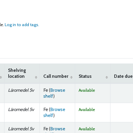
le.
Log in to add tags.
Shelving
location
Call number
Status
Date due
Läromedel 5v
Fe (
Browse
Available
(Opens below)
shelf
)
Läromedel 5v
Fe (
Browse
Available
(Opens below)
shelf
)
Läromedel 5v
Fe (
Browse
Available