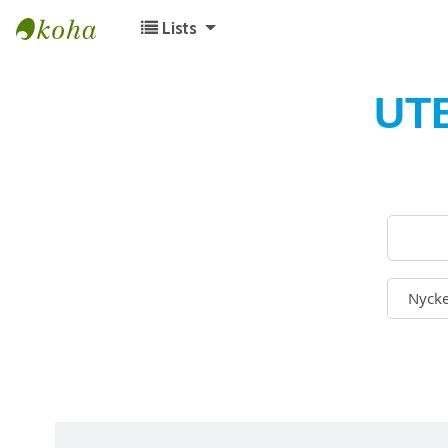
Lists
Koha online
UT