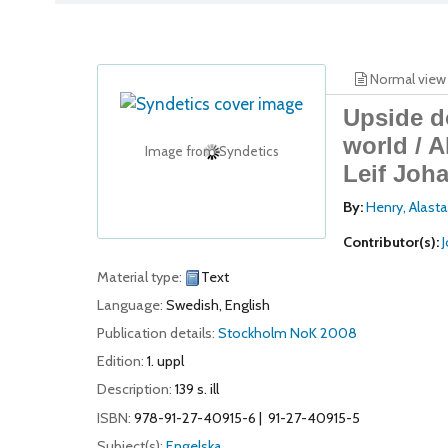
Normal view
Upside d
world /
A
Image from Syndetics
Leif Joh
By:
Henry, Alasta
Contributor(s):
Material type:
Text
Language:
Swedish
,
English
Publication details:
Stockholm
NoK
2008
Edition:
1. uppl
Description:
139 s. ill
ISBN:
978-91-27-40915-6
91-27-40915-5
Subject(s):
Engelska