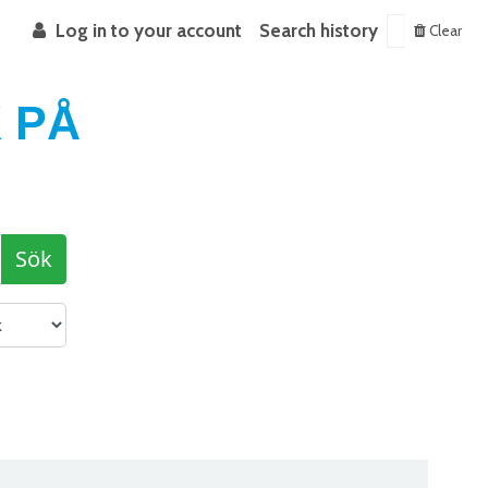
Log in to your account
Search history
Clear
 PÅ
Sök