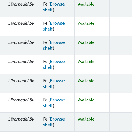
Läromedel 5v
Fe (
Browse
Available
(Opens below)
shelf
)
Läromedel 5v
Fe (
Browse
Available
(Opens below)
shelf
)
Läromedel 5v
Fe (
Browse
Available
(Opens below)
shelf
)
Läromedel 5v
Fe (
Browse
Available
(Opens below)
shelf
)
Läromedel 5v
Fe (
Browse
Available
(Opens below)
shelf
)
Läromedel 5v
Fe (
Browse
Available
(Opens below)
shelf
)
Läromedel 5v
Fe (
Browse
Available
(Opens below)
shelf
)