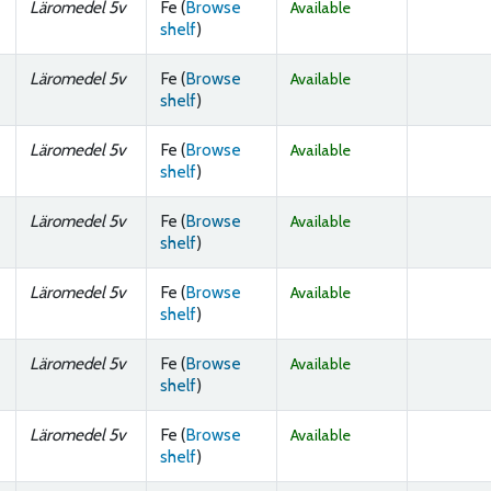
Läromedel 5v
Fe (
Browse
Available
(Opens below)
shelf
)
Läromedel 5v
Fe (
Browse
Available
(Opens below)
shelf
)
Läromedel 5v
Fe (
Browse
Available
(Opens below)
shelf
)
Läromedel 5v
Fe (
Browse
Available
(Opens below)
shelf
)
Läromedel 5v
Fe (
Browse
Available
(Opens below)
shelf
)
Läromedel 5v
Fe (
Browse
Available
(Opens below)
shelf
)
Läromedel 5v
Fe (
Browse
Available
(Opens below)
shelf
)