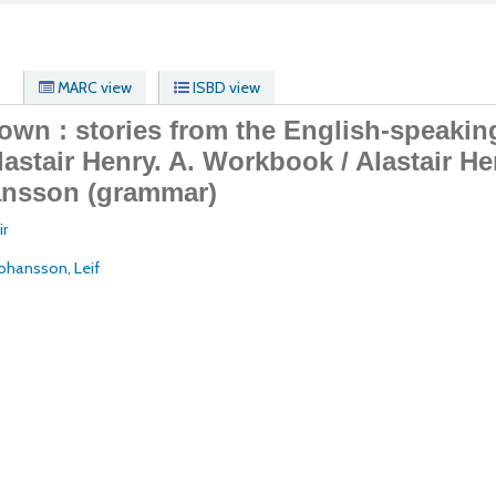
MARC view
ISBD view
own : stories from the English-speakin
lastair Henry.
A. Workbook / Alastair He
ansson (grammar)
ir
Johansson, Leif