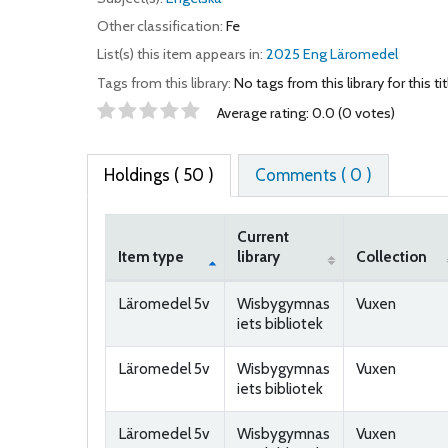
Other classification:
Fe
List(s) this item appears in:
2025 Eng Läromedel
Tags from this library:
No tags from this library for this tit
Star ratings
Average rating: 0.0 (0 votes)
Holdings
( 50 )
Comments ( 0 )
Current
Item type
library
Collection
Holdings
Läromedel 5v
Wisbygymnas
Vuxen
iets bibliotek
Läromedel 5v
Wisbygymnas
Vuxen
iets bibliotek
Läromedel 5v
Wisbygymnas
Vuxen