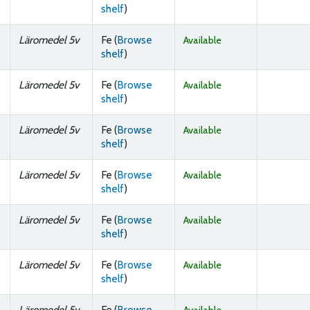
(Opens below)
shelf
)
Läromedel 5v
Fe (
Browse
Available
(Opens below)
shelf
)
Läromedel 5v
Fe (
Browse
Available
(Opens below)
shelf
)
Läromedel 5v
Fe (
Browse
Available
(Opens below)
shelf
)
Läromedel 5v
Fe (
Browse
Available
(Opens below)
shelf
)
Läromedel 5v
Fe (
Browse
Available
(Opens below)
shelf
)
Läromedel 5v
Fe (
Browse
Available
(Opens below)
shelf
)
Läromedel 5v
Fe (
Browse