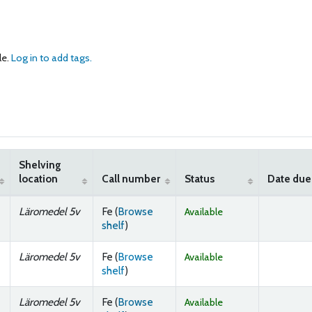
le.
Log in to add tags.
Shelving
location
Call number
Status
Date due
Läromedel 5v
Fe (
Browse
Available
(Opens below)
shelf
)
Läromedel 5v
Fe (
Browse
Available
(Opens below)
shelf
)
Läromedel 5v
Fe (
Browse
Available