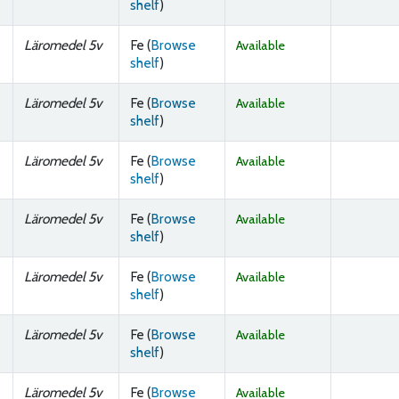
(Opens below)
shelf
)
Läromedel 5v
Fe (
Browse
Available
(Opens below)
shelf
)
Läromedel 5v
Fe (
Browse
Available
(Opens below)
shelf
)
Läromedel 5v
Fe (
Browse
Available
(Opens below)
shelf
)
Läromedel 5v
Fe (
Browse
Available
(Opens below)
shelf
)
Läromedel 5v
Fe (
Browse
Available
(Opens below)
shelf
)
Läromedel 5v
Fe (
Browse
Available
(Opens below)
shelf
)
Läromedel 5v
Fe (
Browse
Available