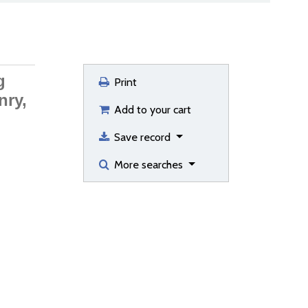
g
Print
nry,
Add to your cart
Save record
More searches