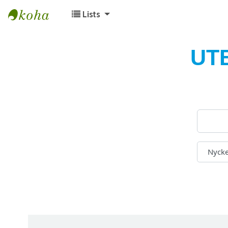
Lists
Koha online
UT