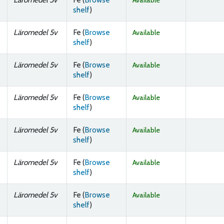
Available
(Opens below)
shelf
)
Läromedel 5v
Fe (
Browse
Available
(Opens below)
shelf
)
Läromedel 5v
Fe (
Browse
Available
(Opens below)
shelf
)
Läromedel 5v
Fe (
Browse
Available
(Opens below)
shelf
)
Läromedel 5v
Fe (
Browse
Available
(Opens below)
shelf
)
Läromedel 5v
Fe (
Browse
Available
(Opens below)
shelf
)
Läromedel 5v
Fe (
Browse
Available
(Opens below)
shelf
)