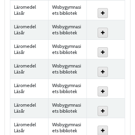
Läromedel
Wisbygymnasi
Läsår
ets bibliotek
Läromedel
Wisbygymnasi
Läsår
ets bibliotek
Läromedel
Wisbygymnasi
Läsår
ets bibliotek
Läromedel
Wisbygymnasi
Läsår
ets bibliotek
Läromedel
Wisbygymnasi
Läsår
ets bibliotek
Läromedel
Wisbygymnasi
Läsår
ets bibliotek
Läromedel
Wisbygymnasi
Läsår
ets bibliotek