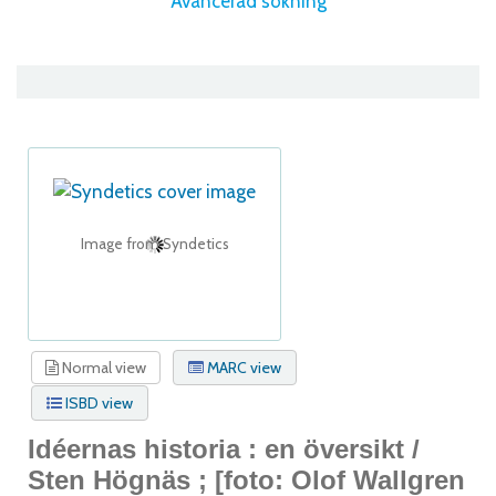
Avancerad sökning
Image from Syndetics
Normal view
MARC view
ISBD view
Idéernas historia : en översikt /
Sten Högnäs ; [foto: Olof Wallgren