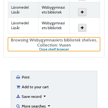
Läromedel
Wisbygymnasi
Läsår
ets bibliotek
Läromedel
Wisbygymnasi
Läsår
ets bibliotek
Browsing Wisbygymnasiets bibliotek shelves
,
Collection: Vuxen
(Hides shelf browser)
Close shelf browser
Print
Add to your cart
Save record
More searches