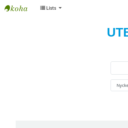
Lists
Koha online
UT