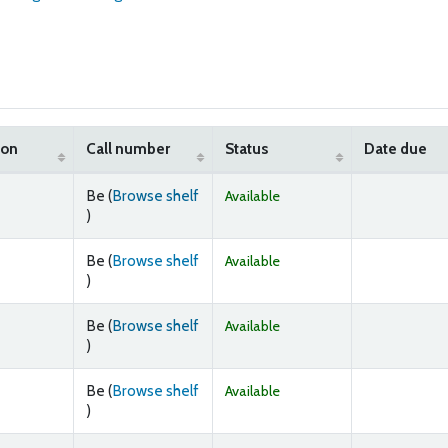
ion
Call number
Status
Date due
Be (
Browse shelf
Available
(Opens below)
)
Be (
Browse shelf
Available
(Opens below)
)
Be (
Browse shelf
Available
(Opens below)
)
Be (
Browse shelf
Available
(Opens below)
)