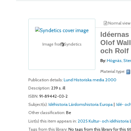
Normal view
Idéernas 
Olof Wal
Image from Syndetics
och Rolf
By:
Högnäs, Ste
Material type:
Publication details:
Lund
Historiska media
2000
Description:
239 s. ill
ISBN:
91-89442-03-2
Subject(s):
Idéhistoria Lärdomshistoria Europa
Idé- oc
Other classification:
Be
List(s) this item appears in:
2025 Kultur- och idéhistoria
Tags from this library:
No tags from this library for this tit