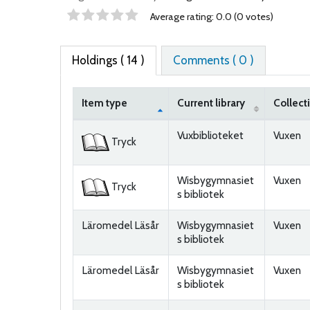
Star ratings
Average rating: 0.0 (0 votes)
Holdings
( 14 )
Comments ( 0 )
Item type
Current library
Collect
Holdings
Vuxbiblioteket
Vuxen
Tryck
Wisbygymnasiet
Vuxen
Tryck
s bibliotek
Läromedel Läsår
Wisbygymnasiet
Vuxen
s bibliotek
Läromedel Läsår
Wisbygymnasiet
Vuxen
s bibliotek