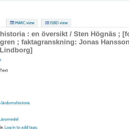
MARC view
ISBD view
historia : en översikt /
Sten Högnäs ; [f
lgren ; faktagranskning: Jonas Hansso
 Lindborg]
n
Text
h lärdomshistoria
 Läromedel
le.
Log in to add tags.