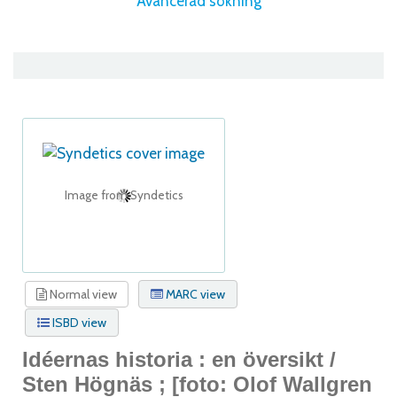
Avancerad sökning
Image from Syndetics
Normal view
MARC view
ISBD view
Idéernas historia : en översikt /
Sten Högnäs ; [foto: Olof Wallgren