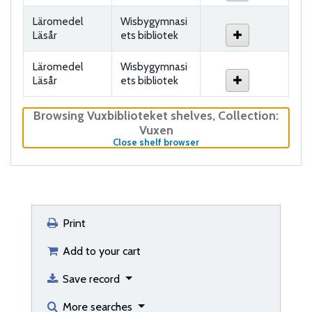
Läromedel
Wisbygymnasi
Läsår
ets bibliotek
Läromedel
Wisbygymnasi
Läsår
ets bibliotek
Browsing Vuxbiblioteket shelves
,
Collection:
Vuxen
(Hides shelf browser)
Close shelf browser
Print
Add to your cart
Save record
More searches