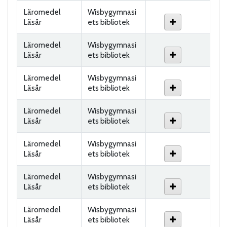
Läromedel
Wisbygymnasi
Läsår
ets bibliotek
Läromedel
Wisbygymnasi
Läsår
ets bibliotek
Läromedel
Wisbygymnasi
Läsår
ets bibliotek
Läromedel
Wisbygymnasi
Läsår
ets bibliotek
Läromedel
Wisbygymnasi
Läsår
ets bibliotek
Läromedel
Wisbygymnasi
Läsår
ets bibliotek
Läromedel
Wisbygymnasi
Läsår
ets bibliotek