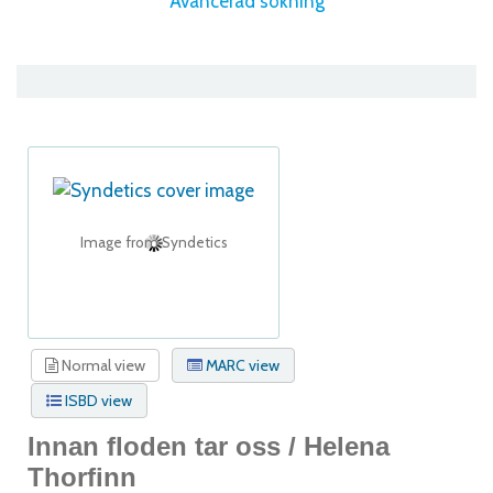
Avancerad sökning
Image from Syndetics
Normal view
MARC view
ISBD view
Innan floden tar oss /
Helena
Thorfinn