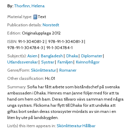
By:
Thorfinn, Helena
Material type:
Text
Publication details:
Norstedt
Edition:
Originalupplaga 2012
ISBN:
91-1-304081-2
978-91-1-304081-3
978-91-1-304784-3
91-1-304784-1
Subject(s):
Asien
Bangladesh
Dhaka
Diplomater
Utlandssvenskar
Systrar
Familjen
Kvinnofrågor
Genre/Form:
Skönlitteratur
Romaner
Other classification:
Hc.01
Summary:
Sofia har fått arbete som biståndschef på svenska
ambassaden i Dhaka. Hennes man Janne följer med för att ta
hand om hem och barn. Deras tillvaro vävs samman med några
unga systrars. Flickorna har flytt till Dhaka för att undvika att
giftas bort sedan deras storasyster mördats av sin man i en
liten by ute på landsbygden.
List(s) this item appears in:
Skönlitteratur Hållbar