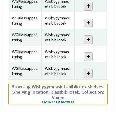
WGKlassuppsä
Wisbygymnasi
ttning
ets bibliotek
WGKlassuppsä
Wisbygymnasi
ttning
ets bibliotek
WGKlassuppsä
Wisbygymnasi
ttning
ets bibliotek
WGKlassuppsä
Wisbygymnasi
ttning
ets bibliotek
WGKlassuppsä
Wisbygymnasi
ttning
ets bibliotek
Browsing Wisbygymnasiets bibliotek shelves
,
Shelving location:
Klassbibliotek,
Collection:
Vuxen
(Hides shelf browser)
Close shelf browser