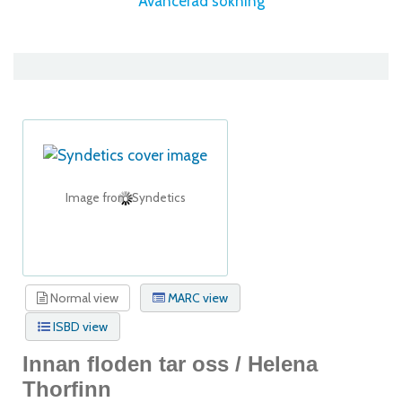
Avancerad sökning
Image from Syndetics
Normal view
MARC view
ISBD view
Innan floden tar oss /
Helena
Thorfinn