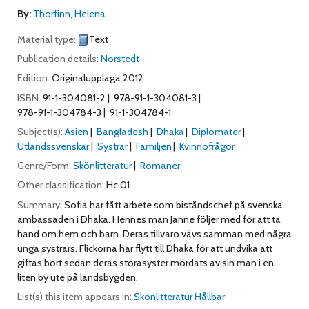
By:
Thorfinn, Helena
Material type:
Text
Publication details:
Norstedt
Edition:
Originalupplaga 2012
ISBN:
91-1-304081-2
978-91-1-304081-3
978-91-1-304784-3
91-1-304784-1
Subject(s):
Asien
Bangladesh
Dhaka
Diplomater
Utlandssvenskar
Systrar
Familjen
Kvinnofrågor
Genre/Form:
Skönlitteratur
Romaner
Other classification:
Hc.01
Summary:
Sofia har fått arbete som biståndschef på svenska
ambassaden i Dhaka. Hennes man Janne följer med för att ta
hand om hem och barn. Deras tillvaro vävs samman med några
unga systrars. Flickorna har flytt till Dhaka för att undvika att
giftas bort sedan deras storasyster mördats av sin man i en
liten by ute på landsbygden.
List(s) this item appears in:
Skönlitteratur Hållbar