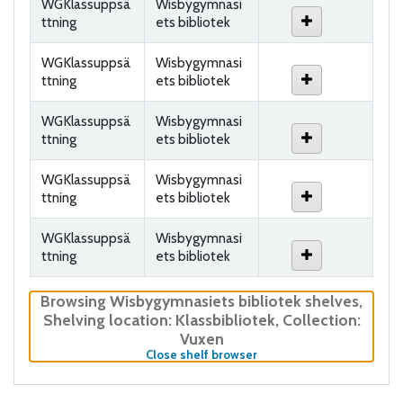
WGKlassuppsä
Wisbygymnasi
ttning
ets bibliotek
WGKlassuppsä
Wisbygymnasi
ttning
ets bibliotek
WGKlassuppsä
Wisbygymnasi
ttning
ets bibliotek
WGKlassuppsä
Wisbygymnasi
ttning
ets bibliotek
WGKlassuppsä
Wisbygymnasi
ttning
ets bibliotek
Browsing Wisbygymnasiets bibliotek shelves
,
Shelving location:
Klassbibliotek,
Collection:
Vuxen
(Hides shelf browser)
Close shelf browser